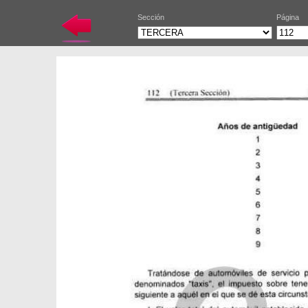
Sección
Página