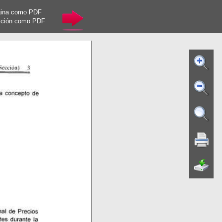
gina como PDF
cción como PDF