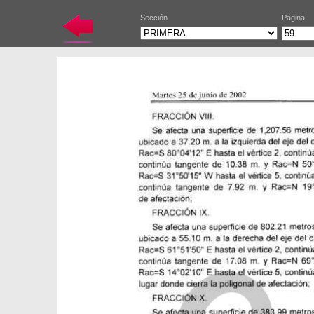
Sección
Página