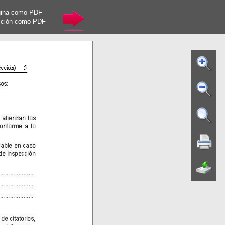
gina como PDF
cción como PDF