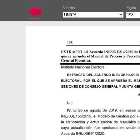
Sección
Página