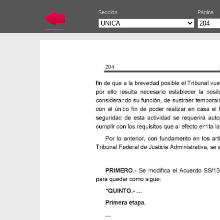
Sección
Página