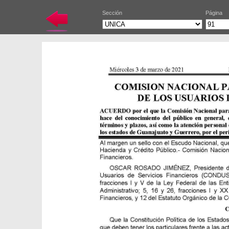
Sección
Página