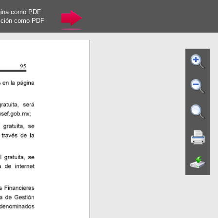
gina como PDF
cción como PDF