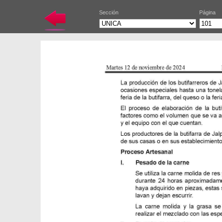
Sección
Página