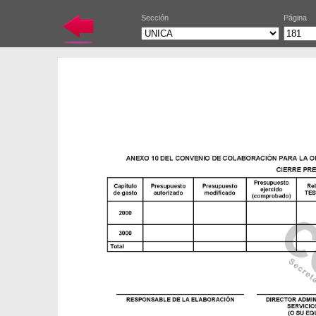
Sección
Página