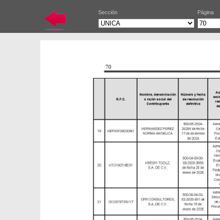
Sección
Página