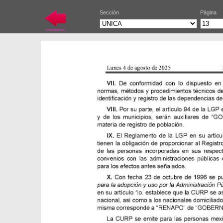
Sección
Página