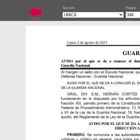
Sección
Página