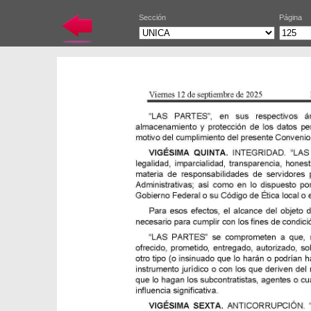
Sección
Página