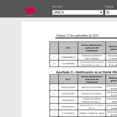
Sección
Página