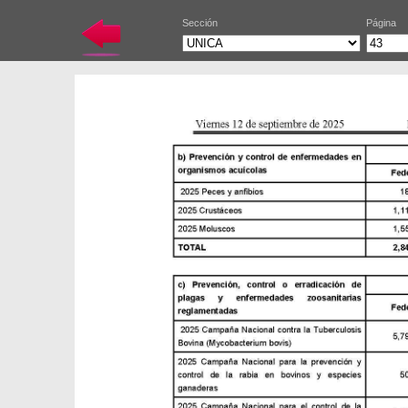
Sección
Página