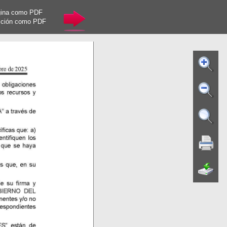
gina como PDF
cción como PDF