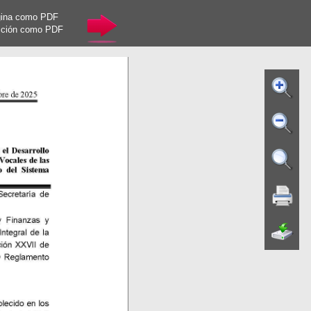
gina como PDF
cción como PDF