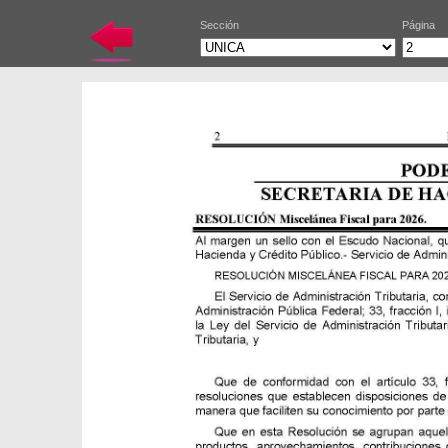
Sección
Página