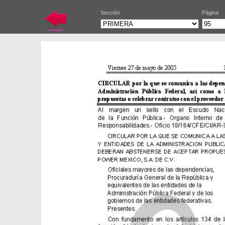
Sección
Página