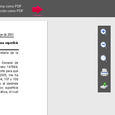
gina como PDF
cción como PDF