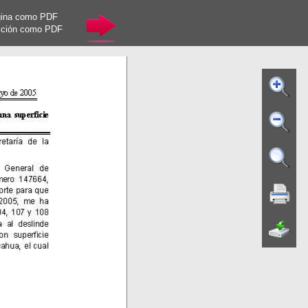
gina como PDF
cción como PDF