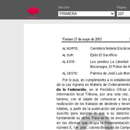
Sección
Página