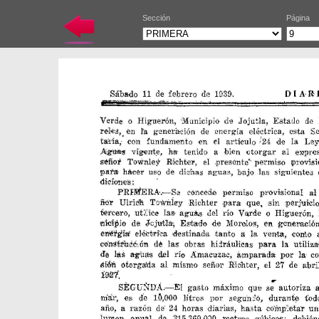
Sección
Página