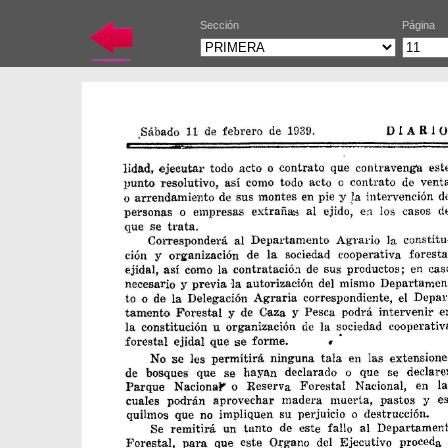
Sección
Página