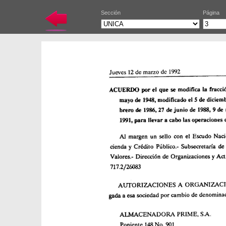
Sección
Página