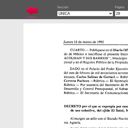
Sección
Página