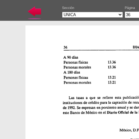
Sección
Página