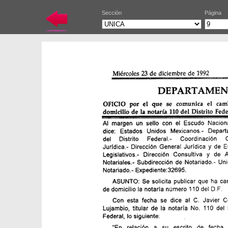
Sección
Página