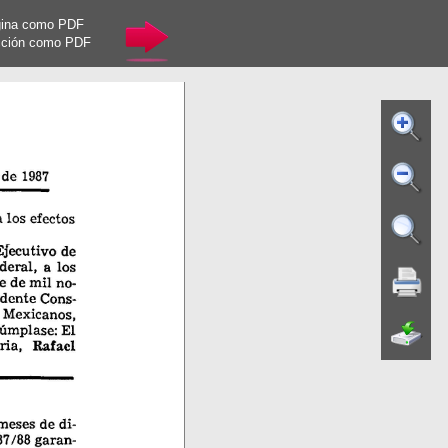
gina como PDF
cción como PDF