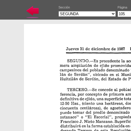
Sección
Página