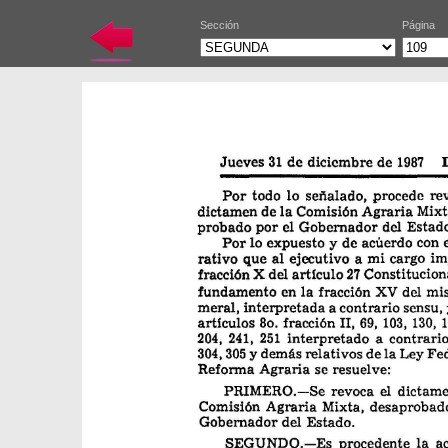
Sección
Página