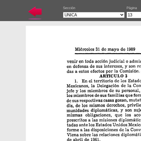
Sección
Página