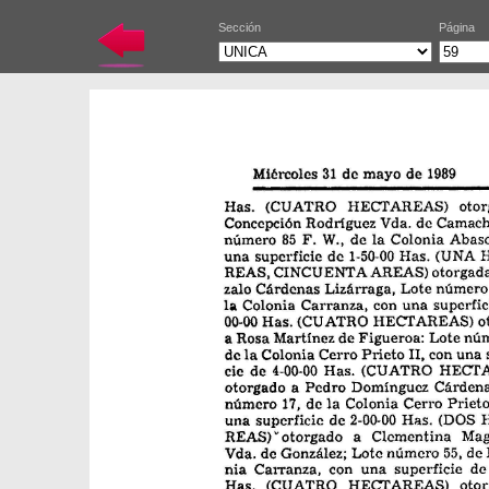
Sección
Página