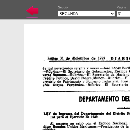
Sección
Página