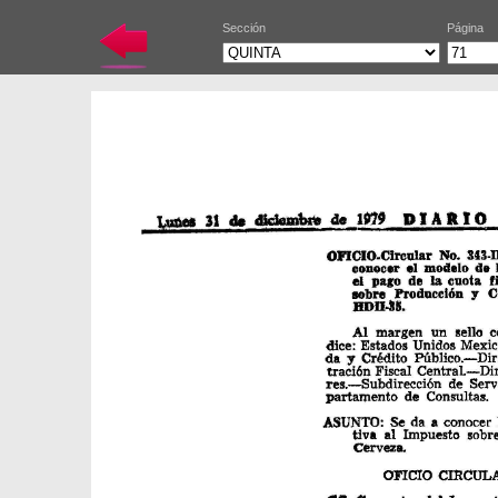
Sección
Página