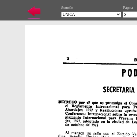
Sección
Página