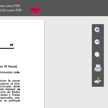
gina como PDF
cción como PDF