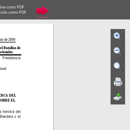
gina como PDF
cción como PDF