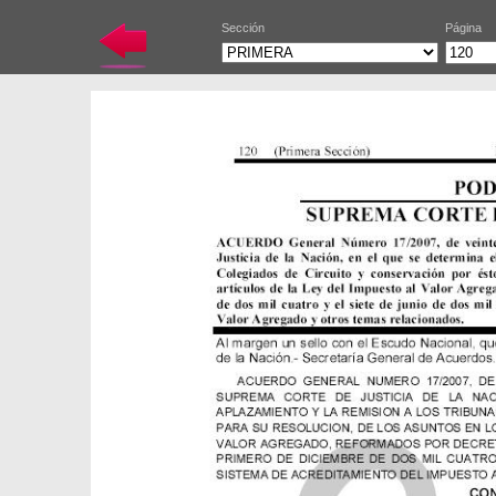
Sección
Página