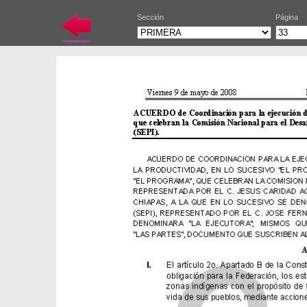
Sección
Página