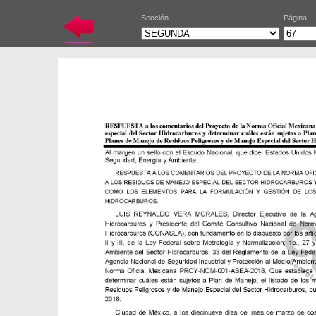
Sección
Página