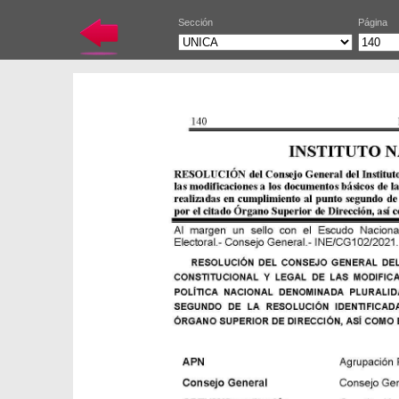
Sección
Página