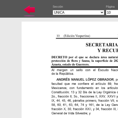
Sección
Página