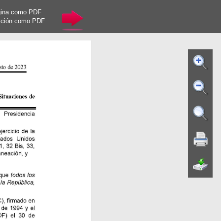
gina como PDF
cción como PDF