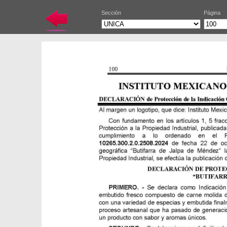
Sección
Página