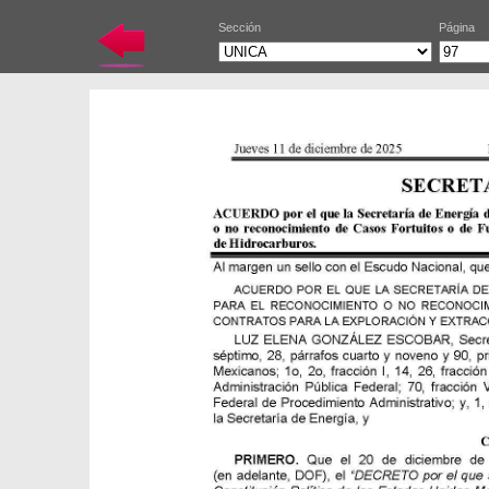
Sección
Página