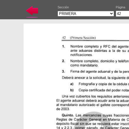
Sección
Página