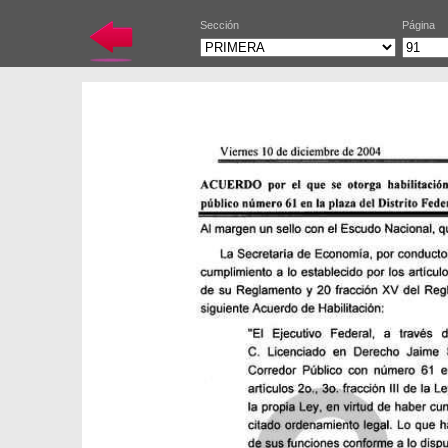
Sección
Página