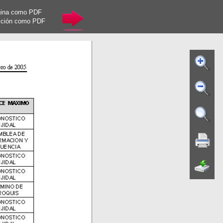
gina como PDF
cción como PDF